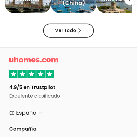
(China)
Ver todo


4.9/5 en Trustpilot
Excelente clasificado
Español


Compañía