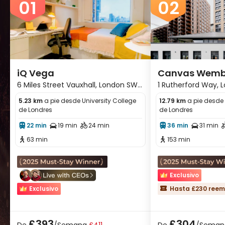
01
02
cerca de restauran
Cerca de la cafete
iQ Vega
Canvas Wembl
6 Miles Street Vauxhall, London SW8
1 Rutherford Way, 
House
1RZ
5.23 km
a pie desde University College
12.79 km
a pie desde 
de Londres
de Londres
22 min
19 min
24 min
36 min
31 min





63 min
153 min


Exclusivo
Exclusivo
Hasta £230 reem

Hasta £930 reembolso
Alojamiento Estu


Alojamiento Estudiantil
Sin Tarifa de Servici

£393
£304
De
/Semana
£411
De
/Seman
Fin de semana se p