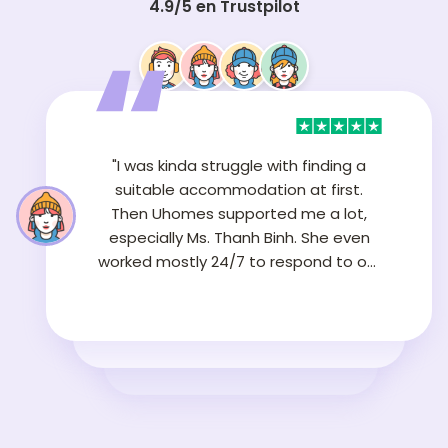
4.9/5 en Trustpilot
"Almaas was very supportive and
patient all the way. I totally forgot I
reached out to her about a room but
she kept updating me even on
weekends and late at night. Thank
you very much"