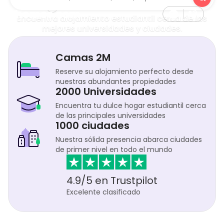
Hogar del estudiante



Encuentra alojamiento estudiantil cerca de las
mejores universidades y ciudades.
Camas 2M
Reserve su alojamiento perfecto desde
nuestras abundantes propiedades
2000 Universidades
Encuentra tu dulce hogar estudiantil cerca
de las principales universidades
1000 ciudades
Nuestra sólida presencia abarca ciudades
de primer nivel en todo el mundo
4.9/5 en Trustpilot
Excelente clasificado