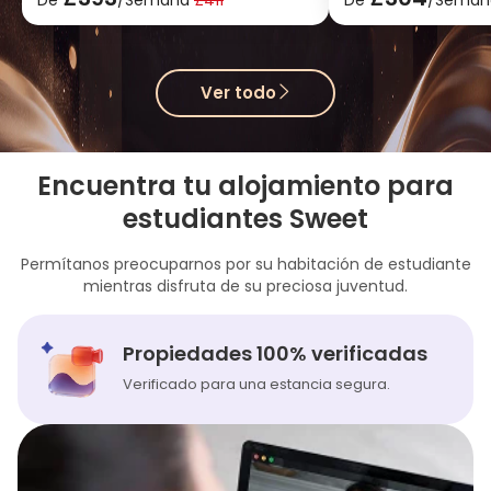
Verificado

check-in.
Listado de Subarrendamiento
café y té gratis
Sin Tarifa de Servicio
Apertura de 26 años
Algunas habitaciones cuentan con
Ver todo

sistema de ventilación de aire
paquete de agua, el
fresco
estancia gratuita para dos
24 horas recepción
personas
Amigos y familiares pueden alojarse
Cerca de la K Leag
gratis.
Encuentra tu alojamiento para
cerca de la superliga china
cerca del superme
Cerca del supermercado de
estudiantes Sweet
Sin Tarifa de Servic
descuentos
Fin de semana se 
Río Támesis景
check-in.
Permítanos preocuparnos por su habitación de estudiante
paquete de agua, electricidad y red
café y té gratis
mientras disfruta de su preciosa juventud.
24 horas de seguridad
Apertura de 26 año
paquete de agua, e
Listado de Subarrendamiento
red
Propiedades 100% verificadas
Sin Tarifa de Servicio
24 horas recepción
Algunas habitaciones cuentan con
Verificado para una estancia segura.
sistema de ventilación de aire
Cerca de la K Leag
fresco
estancia gratuita para dos
cerca del superme
personas
Amigos y familiares pueden
alojarse gratis.
cerca de la superliga china