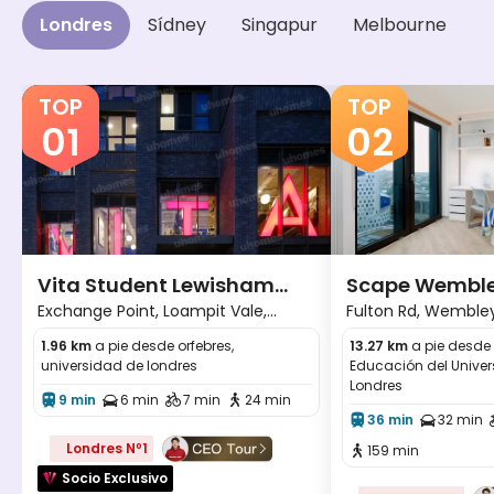
Londres
Sídney
Singapur
Melbourne
H
TOP
TOP
01
02
Vita Student Lewisham
Scape Wembl
Exchange Point, Loampit Vale,
Fulton Rd, Wembley
Exchange
London SE13 7NX
HA9 0TF
1.96 km
a pie desde orfebres,
13.27 km
a pie desde 
universidad de londres
Educación del Univer
Londres
9 min
6 min
7 min
24 min




36 min
32 min


Londres Nº1
159 min

Socio Exclusivo