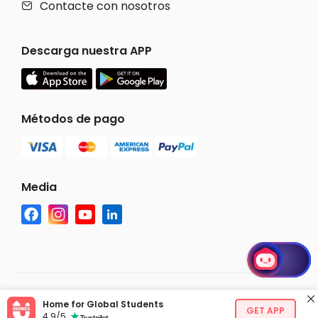
Contacte con nosotros

Descarga nuestra APP
Métodos de pago
Media

©
2026 uhomes.com
Home for Global Students
GET APP
4.9/5